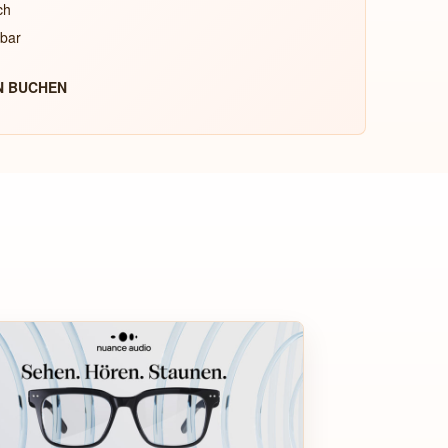
ch
sbar
N BUCHEN