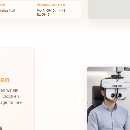
UNG
ÖFFNUNGSZEITEN
Marius Holl
Mo-Fr 09-13 / 14-18
Sa 09-13
ien
en wir ein
1-Dioptrien-
age für Ihre
ng