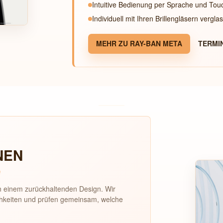
Intuitive Bedienung per Sprache und Tou
Individuell mit Ihren Brillengläsern vergla
MEHR ZU RAY-BAN META
TERMI
NEN
e
in einem zurückhaltenden Design. Wir
ichkeiten und prüfen gemeinsam, welche