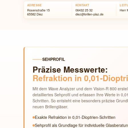
ADRESSE
KONTAKT
LEIT
Rosenstraße 15
06432 25 32
Herr 
65582 Diez
diez@brillen-plaz.de
SEHPROFIL
Präzise Messwerte:
Refraktion in 0,01-Dioptr
Mit dem Wave Analyzer und dem Vision-R 800 erstell
detailliertes Sehprofil und erfassen Ihre Werte in 0,0
Schritten. So entsteht eine besonders präzise Grundl
neuen Brillengläser.
Exakte Refraktion in 0,01-Dioptrien-Schritten
Sehprofil als Grundlage für individuelle Glasberatu